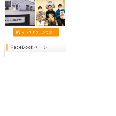
2021年7月23日
東京オリンピック２０２０
2021年7月17日
初戦突破！！！
2021年7月9日
インスタグラムで開く
特別診療のお知らせ
2021年6月24日
関東高校陸上大会のトレーナー帯
FaceBookページ
同に行ってきました❕
2021年6月18日
いよいよ開幕❗️
2021年4月16日
お子様連れの方へ
2021年4月15日
画伯シリーズ part3
2021年4月9日
交通事故治療は当院にお任せくだ
さい