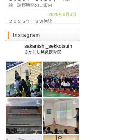
始 診察時間のご案内
2025年5月3日
２０２５年 ＧＷ休診
2024年4月24日
Instagram
2024 GWのお知らせ
sakanishi_sekkotsuin
2023年11月1日
さかにし鍼灸接骨院
休診のお知らせ
2023年10月25日
北海道インターハイ２０２３ 棒
高跳び 男女優勝
2023年2月28日
交通事故治療は《さかにし鍼灸接
骨院》へ
2021年8月21日
お盆休みのお知らせ
2021年8月10日
インターハイ2021