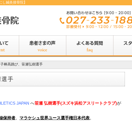
にし鍼灸接骨院】
男子棒高跳び、笹瀬弘樹選手
樹選手
HLETICS JAPAN
へ
笹瀬 弘樹選手(スズキ浜松アスリートクラブ)
が
録保持者
。
マラケシュ世界ユース選手権日本代表
。