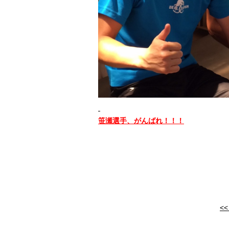
笹瀬選手、がんばれ！！！
<