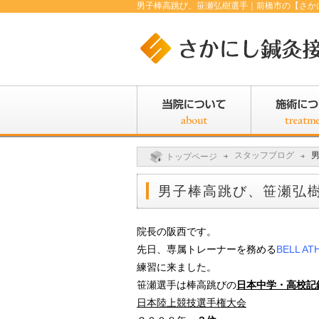
男子棒高跳び、笹瀬弘樹選手｜前橋市の【さか
スタッフブログ
トップページ
男子棒高跳び、笹瀬弘
院長の阪西です。
先日、専属トレーナーを務める
BELL AT
練習に来ました。
笹瀬選手は棒高跳びの
日本中学・高校記
日本陸上競技選手権大会