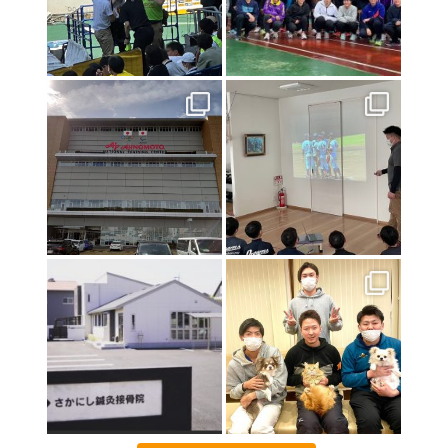
お盆休みのお知らせ
2021年8月10日
インターハイ2021
2021年7月23日
東京オリンピック２０２０
2021年7月17日
初戦突破！！！
2021年7月9日
特別診療のお知らせ
2021年6月24日
関東高校陸上大会のトレーナー帯同に行ってきました❕
2021年6月18日
いよいよ開幕❗️
2021年4月16日
お子様連れの方へ
2021年4月15日
画伯シリーズ part3