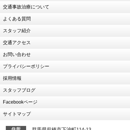
交通事故治療について
2021年1月4日
新年のご挨拶
よくある質問
2020年12月30日
２０２０年 ありがとうございました
スタッフ紹介
2020年12月28日
交通アクセス
年末年始のお知らせ
2020年12月14日
お問い合わせ
為末大さん、陸上教室
プライバシーポリシー
2020年12月11日
交通事故治療強化中
採用情報
2020年10月8日
RUCOE RUN
スタッフブログ
2020年7月18日
Facebookページ
細川先生がいらっしゃいました！
2020年7月7日
サイトマップ
森本激変しました！！！
2020年6月15日
群馬県前橋市下沖町114-13
住所