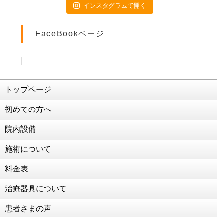
2021年4月9日
インスタグラムで開く
交通事故治療は当院にお任せください
2021年4月3日
FaceBookページ
患者様のご活躍(^O^)／
2021年3月5日
ダイエット企画再始動
2021年2月26日
交通事故治療 強化中！！！
トップページ
2021年2月25日
初めての方へ
こう見えて食べることが好きなんです笑
2021年2月19日
院内設備
交通事故治療 強化中！！！！
施術について
2021年2月2日
124年ぶりの節分
料金表
2021年1月22日
治療器具について
成人のお祝いをいただきました！
2021年1月13日
患者さまの声
お子様連れの患者様も大歓迎！