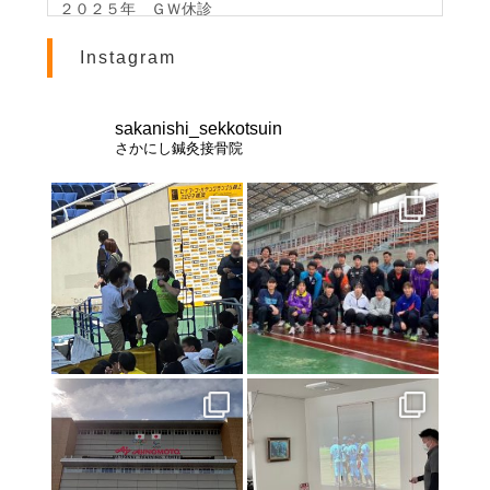
２０２５年 ＧＷ休診
2024年4月24日
Instagram
2024 GWのお知らせ
2023年11月1日
休診のお知らせ
sakanishi_sekkotsuin
さかにし鍼灸接骨院
2023年10月25日
北海道インターハイ２０２３ 棒高跳び 男女優勝
2023年2月28日
交通事故治療は《さかにし鍼灸接骨院》へ
2021年8月21日
お盆休みのお知らせ
2021年8月10日
インターハイ2021
2021年7月23日
東京オリンピック２０２０
2021年7月17日
初戦突破！！！