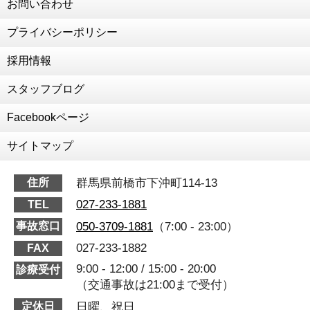
お問い合わせ
為末大さん、陸上教室
プライバシーポリシー
2020年12月11日
交通事故治療強化中
採用情報
2020年10月8日
RUCOE RUN
スタッフブログ
2020年7月18日
Facebookページ
細川先生がいらっしゃいました！
2020年7月7日
サイトマップ
森本激変しました！！！
2020年6月15日
群馬県前橋市下沖町114-13
住所
前田の人生初ダイエット
027-233-1881
TEL
2020年6月13日
050-3709-1881
（7:00 - 23:00）
事故窓口
野菜の栽培を始めました！
027-233-1882
FAX
2020年6月8日
祝🎉東京オリンピック代表内定！
9:00 - 12:00 / 15:00 - 20:00
診療受付
（交通事故は21:00まで受付）
2020年5月27日
ザスパクサツ群馬アカデミー様へ オンライン講義＆
日曜、祝日
定休日