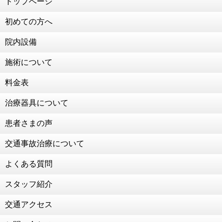
交通事故治療 強化中！！！
トップページ
2021年2月25日
初めての方へ
こう見えて食べることが好きなんです笑
2021年2月19日
院内設備
交通事故治療 強化中！！！！
施術について
2021年2月2日
124年ぶりの節分
料金表
2021年1月22日
治療器具について
成人のお祝いをいただきました！
2021年1月13日
患者さまの声
お子様連れの患者様も大歓迎！
交通事故治療について
2021年1月4日
新年のご挨拶
よくある質問
2020年12月30日
２０２０年 ありがとうございました
スタッフ紹介
2020年12月28日
交通アクセス
年末年始のお知らせ
2020年12月14日