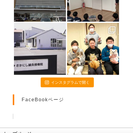
2021年7月9日
特別診療のお知らせ
2021年6月24日
関東高校陸上大会のトレーナー帯同に行ってきました❕
2021年6月18日
いよいよ開幕❗️
2021年4月16日
お子様連れの方へ
2021年4月15日
画伯シリーズ part3
2021年4月9日
インスタグラムで開く
交通事故治療は当院にお任せください
2021年4月3日
FaceBookページ
患者様のご活躍(^O^)／
2021年3月5日
ダイエット企画再始動
2021年2月26日