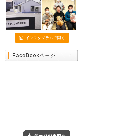
2021年7月23日
東京オリンピック２０２０
2021年7月17日
初戦突破！！！
2021年7月9日
インスタグラムで開く
特別診療のお知らせ
2021年6月24日
関東高校陸上大会のトレーナー帯
FaceBookページ
同に行ってきました❕
2021年6月18日
いよいよ開幕❗️
2021年4月16日
お子様連れの方へ
2021年4月15日
画伯シリーズ part3
2021年4月9日
交通事故治療は当院にお任せくだ
さい