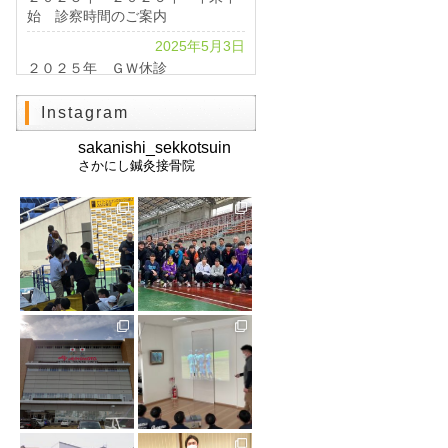
始 診察時間のご案内
2025年5月3日
２０２５年 ＧＷ休診
2024年4月24日
Instagram
2024 GWのお知らせ
sakanishi_sekkotsuin
2023年11月1日
さかにし鍼灸接骨院
休診のお知らせ
2023年10月25日
北海道インターハイ２０２３ 棒
高跳び 男女優勝
2023年2月28日
交通事故治療は《さかにし鍼灸接
骨院》へ
2021年8月21日
お盆休みのお知らせ
2021年8月10日
インターハイ2021