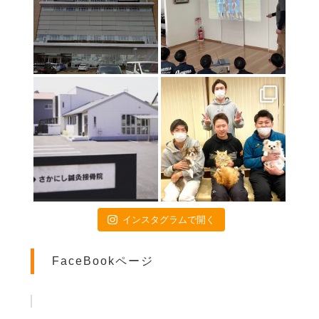
初戦突破！！！
2021年7月9日
特別診療のお知らせ
2021年6月24日
関東高校陸上大会のトレーナー帯同に行ってきました❕
2021年6月18日
いよいよ開幕❗️
2021年4月16日
お子様連れの方へ
2021年4月15日
画伯シリーズ part3
2021年4月9日
インスタグラムで開く
交通事故治療は当院にお任せください
2021年4月3日
FaceBookページ
患者様のご活躍(^O^)／
2021年3月5日
ダイエット企画再始動