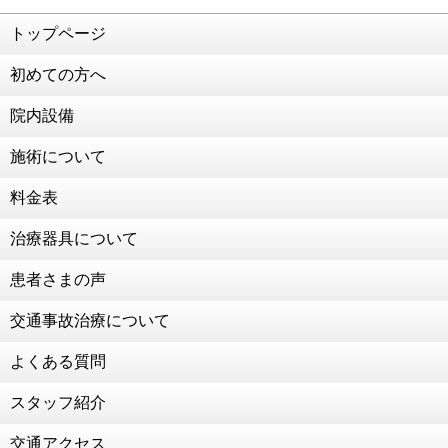
2021年2月26日
交通事故治療 強化中！！！
トップページ
2021年2月25日
初めての方へ
こう見えて食べることが好きなんです笑
2021年2月19日
院内設備
交通事故治療 強化中！！！！
施術について
2021年2月2日
124年ぶりの節分
料金表
2021年1月22日
治療器具について
成人のお祝いをいただきました！
2021年1月13日
患者さまの声
お子様連れの患者様も大歓迎！
交通事故治療について
2021年1月4日
新年のご挨拶
よくある質問
2020年12月30日
２０２０年 ありがとうございました
スタッフ紹介
2020年12月28日
交通アクセス