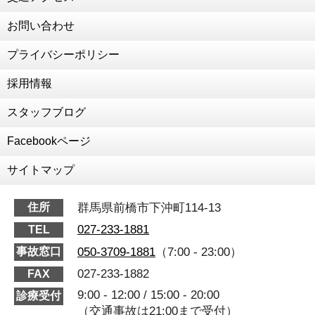
年末年始のお知らせ
2020年12月14日
お問い合わせ
為末大さん、陸上教室
プライバシーポリシー
2020年12月11日
交通事故治療強化中
採用情報
2020年10月8日
RUCOE RUN
スタッフブログ
2020年7月18日
Facebookページ
細川先生がいらっしゃいました！
2020年7月7日
サイトマップ
森本激変しました！！！
2020年6月15日
群馬県前橋市下沖町114-13
住所
前田の人生初ダイエット
027-233-1881
TEL
2020年6月13日
050-3709-1881
（7:00 - 23:00）
事故窓口
野菜の栽培を始めました！
027-233-1882
FAX
2020年6月8日
祝🎉東京オリンピック代表内定！
9:00 - 12:00 / 15:00 - 20:00
診療受付
（交通事故は21:00まで受付）
2020年5月27日