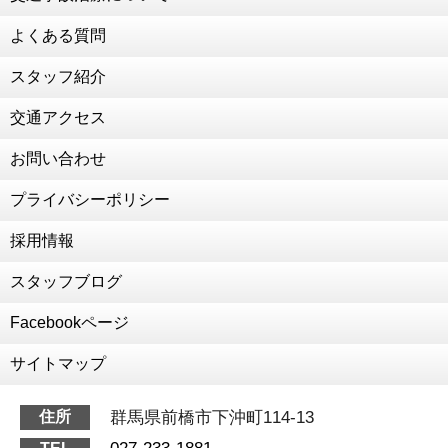
新年のご挨拶
よくある質問
2020年12月30日
２０２０年 ありがとうございました
スタッフ紹介
2020年12月28日
交通アクセス
年末年始のお知らせ
2020年12月14日
お問い合わせ
為末大さん、陸上教室
プライバシーポリシー
2020年12月11日
交通事故治療強化中
採用情報
2020年10月8日
RUCOE RUN
スタッフブログ
2020年7月18日
Facebookページ
細川先生がいらっしゃいました！
2020年7月7日
サイトマップ
森本激変しました！！！
2020年6月15日
群馬県前橋市下沖町114-13
住所
前田の人生初ダイエット
027-233-1881