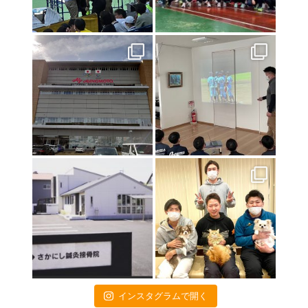
2021年8月10日
インターハイ2021
2021年7月23日
東京オリンピック２０２０
2021年7月17日
初戦突破！！！
2021年7月9日
特別診療のお知らせ
2021年6月24日
関東高校陸上大会のトレーナー帯同に行ってきました❕
2021年6月18日
いよいよ開幕❗️
2021年4月16日
お子様連れの方へ
2021年4月15日
画伯シリーズ part3
2021年4月9日
インスタグラムで開く
交通事故治療は当院にお任せください