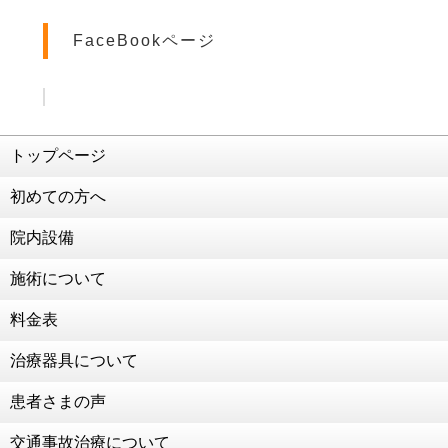
2021年4月3日
FaceBookページ
患者様のご活躍(^O^)／
2021年3月5日
ダイエット企画再始動
2021年2月26日
交通事故治療 強化中！！！
トップページ
2021年2月25日
初めての方へ
こう見えて食べることが好きなんです笑
2021年2月19日
院内設備
交通事故治療 強化中！！！！
施術について
2021年2月2日
124年ぶりの節分
料金表
2021年1月22日
治療器具について
成人のお祝いをいただきました！
2021年1月13日
患者さまの声
お子様連れの患者様も大歓迎！
交通事故治療について
2021年1月4日