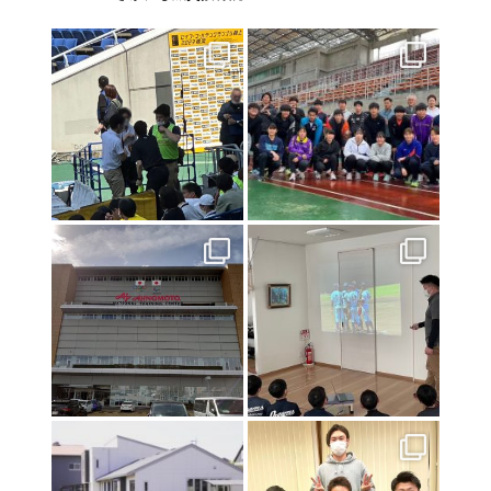
2023年10月25日
北海道インターハイ２０２３ 棒高跳び 男女優勝
2023年2月28日
交通事故治療は《さかにし鍼灸接骨院》へ
2021年8月21日
お盆休みのお知らせ
2021年8月10日
インターハイ2021
2021年7月23日
東京オリンピック２０２０
2021年7月17日
初戦突破！！！
2021年7月9日
特別診療のお知らせ
2021年6月24日
関東高校陸上大会のトレーナー帯同に行ってきました❕
2021年6月18日
いよいよ開幕❗️