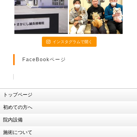
2021年4月16日
お子様連れの方へ
2021年4月15日
画伯シリーズ part3
2021年4月9日
インスタグラムで開く
交通事故治療は当院にお任せください
2021年4月3日
FaceBookページ
患者様のご活躍(^O^)／
2021年3月5日
ダイエット企画再始動
2021年2月26日
交通事故治療 強化中！！！
トップページ
2021年2月25日
初めての方へ
こう見えて食べることが好きなんです笑
2021年2月19日
院内設備
交通事故治療 強化中！！！！
施術について
2021年2月2日