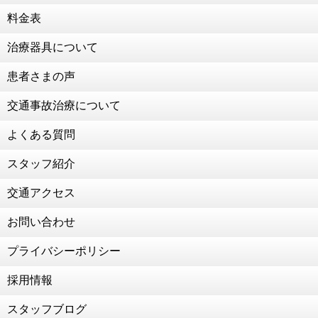
124年ぶりの節分
料金表
2021年1月22日
治療器具について
成人のお祝いをいただきました！
2021年1月13日
患者さまの声
お子様連れの患者様も大歓迎！
交通事故治療について
2021年1月4日
新年のご挨拶
よくある質問
2020年12月30日
２０２０年 ありがとうございました
スタッフ紹介
2020年12月28日
交通アクセス
年末年始のお知らせ
2020年12月14日
お問い合わせ
為末大さん、陸上教室
プライバシーポリシー
2020年12月11日
交通事故治療強化中
採用情報
2020年10月8日
RUCOE RUN
スタッフブログ