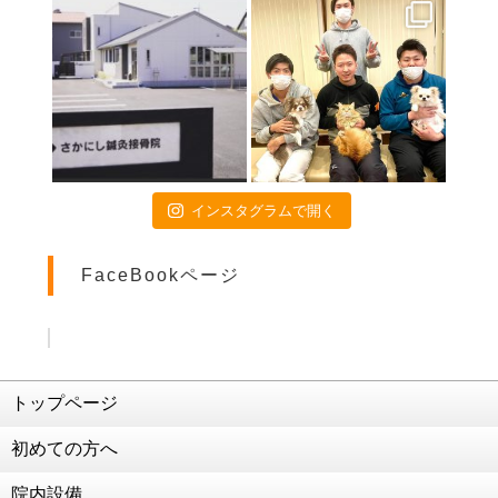
2021年6月18日
いよいよ開幕❗️
2021年4月16日
お子様連れの方へ
2021年4月15日
画伯シリーズ part3
2021年4月9日
インスタグラムで開く
交通事故治療は当院にお任せください
2021年4月3日
FaceBookページ
患者様のご活躍(^O^)／
2021年3月5日
ダイエット企画再始動
2021年2月26日
交通事故治療 強化中！！！
トップページ
2021年2月25日
初めての方へ
こう見えて食べることが好きなんです笑
2021年2月19日
院内設備