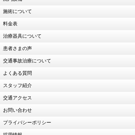
交通事故治療 強化中！！！！
施術について
2021年2月2日
124年ぶりの節分
料金表
2021年1月22日
治療器具について
成人のお祝いをいただきました！
2021年1月13日
患者さまの声
お子様連れの患者様も大歓迎！
交通事故治療について
2021年1月4日
新年のご挨拶
よくある質問
2020年12月30日
２０２０年 ありがとうございました
スタッフ紹介
2020年12月28日
交通アクセス
年末年始のお知らせ
2020年12月14日
お問い合わせ
為末大さん、陸上教室
プライバシーポリシー
2020年12月11日
交通事故治療強化中
採用情報