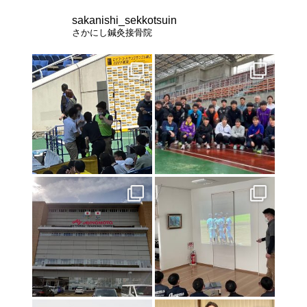
2023年11月1日
休診のお知らせ
sakanishi_sekkotsuin
さかにし鍼灸接骨院
2023年10月25日
北海道インターハイ２０２３ 棒高跳び 男女優勝
2023年2月28日
交通事故治療は《さかにし鍼灸接骨院》へ
2021年8月21日
お盆休みのお知らせ
2021年8月10日
インターハイ2021
2021年7月23日
東京オリンピック２０２０
2021年7月17日
初戦突破！！！
2021年7月9日
特別診療のお知らせ
2021年6月24日
関東高校陸上大会のトレーナー帯同に行ってきました❕