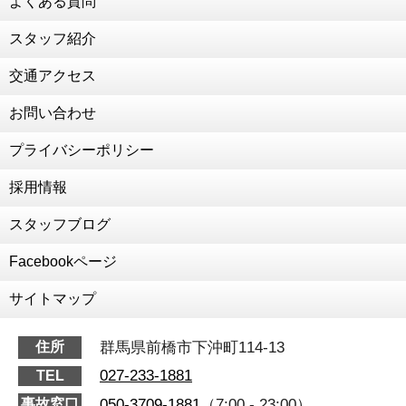
よくある質問
2020年12月30日
２０２０年 ありがとうございました
スタッフ紹介
2020年12月28日
交通アクセス
年末年始のお知らせ
2020年12月14日
お問い合わせ
為末大さん、陸上教室
プライバシーポリシー
2020年12月11日
交通事故治療強化中
採用情報
2020年10月8日
RUCOE RUN
スタッフブログ
2020年7月18日
Facebookページ
細川先生がいらっしゃいました！
2020年7月7日
サイトマップ
森本激変しました！！！
2020年6月15日
群馬県前橋市下沖町114-13
住所
前田の人生初ダイエット
027-233-1881
TEL
2020年6月13日
050-3709-1881
（7:00 - 23:00）
事故窓口