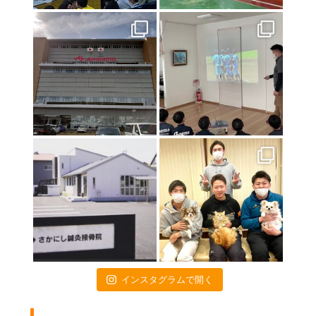
2021年7月23日
東京オリンピック２０２０
2021年7月17日
初戦突破！！！
2021年7月9日
特別診療のお知らせ
2021年6月24日
関東高校陸上大会のトレーナー帯同に行ってきました❕
2021年6月18日
いよいよ開幕❗️
2021年4月16日
お子様連れの方へ
2021年4月15日
画伯シリーズ part3
2021年4月9日
インスタグラムで開く
交通事故治療は当院にお任せください
2021年4月3日