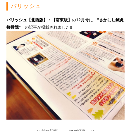
パリッシュ
パリッシュ【北西版】・【南東版】
の
12月号
に
”さかにし鍼灸
接骨院”
の記事が掲載されました!!