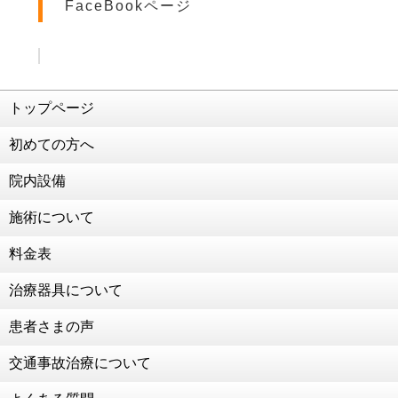
FaceBookページ
患者様のご活躍(^O^)／
2021年3月5日
ダイエット企画再始動
2021年2月26日
交通事故治療 強化中！！！
トップページ
2021年2月25日
初めての方へ
こう見えて食べることが好きなんです笑
2021年2月19日
院内設備
交通事故治療 強化中！！！！
施術について
2021年2月2日
124年ぶりの節分
料金表
2021年1月22日
治療器具について
成人のお祝いをいただきました！
2021年1月13日
患者さまの声
お子様連れの患者様も大歓迎！
交通事故治療について
2021年1月4日
新年のご挨拶