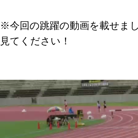
※今回の跳躍の動画を載せま
見てください！
動
画
プ
レ
ー
ヤ
ー