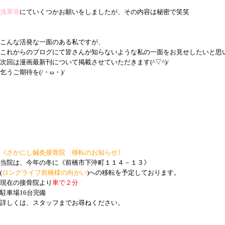
浅草寺
にていくつかお願いをしましたが、その内容は秘密で笑笑
こんな活発な一面のある私ですが、
これからのブログにて皆さんが知らないような私の一面をお見せしたいと思います
次回は漫画最新刊について掲載させていただきます(^▽^)/
乞うご期待を(/・ω・)/
《さかにし鍼灸接骨院 移転のお知らせ》
当院は、今年の冬に《前橋市下沖町１１４－１３》
(
ロングライフ前橋様の向かい
)への移転を予定しております。
現在の接骨院より
車で２分
駐車場16台完備
詳しくは、スタッフまでお尋ねください。