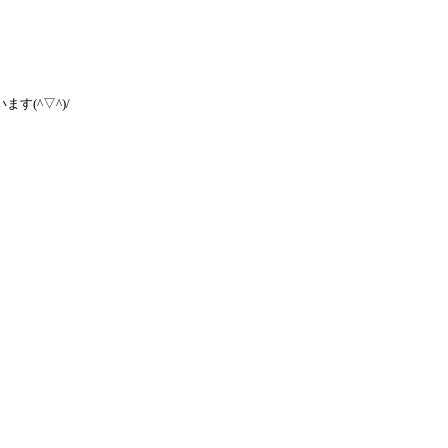
(^▽^)/