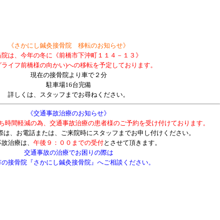
《さかにし鍼灸接骨院 移転のお知らせ》
当院は、今年の冬に《前橋市下沖町１１４－１３》
グライフ前橋様の向かい
)への移転を予定しております。
現在の接骨院より
車で２分
駐車場16台完備
詳しくは、スタッフまでお尋ねください。
《交通事故治療のお知らせ》
ち時間軽減の為、交通事故治療の患者様のご予約を受け付けております
。
の際は、お電話または、ご来院時にスタッフまでお申し付けください。
事故治療は、
午後９：００までの受付
とさせて頂きます。
交通事故の治療でお困りの際は
市の接骨院『さかにし鍼灸接骨院』へご相談ください。