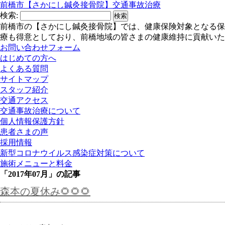
前橋市【さかにし鍼灸接骨院】交通事故治療
検索:
前橋市の【さかにし鍼灸接骨院】では、健康保険対象となる保
療も得意としており、前橋地域の皆さまの健康維持に貢献いた
お問い合わせフォーム
はじめての方へ
よくある質問
サイトマップ
スタッフ紹介
交通アクセス
交通事故治療について
個人情報保護方針
患者さまの声
採用情報
新型コロナウイルス感染症対策について
施術メニューと料金
「2017年07月」の記事
森本の夏休み🌻🌻🌻