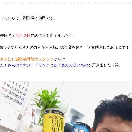
こんにちは、
副院長の前田
です。
先日の
７月１２日
に誕生日を迎えました！！
SNS
等でたくさんの方々からお祝いの言葉を頂き、
大変感謝しております！
さかにし鍼灸接骨院のスタッフ
からは
たくさんのエナジードリンク
と
たくさんの甘いもの
を頂きました（笑）