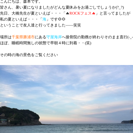
こんにちは、森本です。
皆さん、暑い夏になりましたがどんな夏休みをお過ごしでしょうか(?_?)
先日、大橋先生が夏といえば・・・「🔥
ROCKフェス🔥
」と言ってましたが
私の夏といえば・・・「
海
」
です🌻🌻
ということで友人達と行ってきました――笑笑
場所は
千葉県勝浦市
にある
守屋海岸
へ
接骨院の勤務が終わりそのまま直行(-_-;
ほぼ、睡眠時間無しの状態で早朝
４時
に到着・・(笑)
その時の海の景色をご覧ください