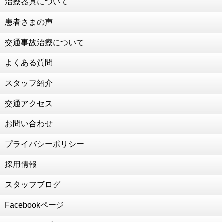
治療器具について
成人のお祝いをいただきました！
2021年1月13日
患者さまの声
お子様連れの患者様も大歓迎！
交通事故治療について
2021年1月4日
新年のご挨拶
よくある質問
2020年12月30日
２０２０年 ありがとうございました
スタッフ紹介
2020年12月28日
交通アクセス
年末年始のお知らせ
2020年12月14日
お問い合わせ
為末大さん、陸上教室
プライバシーポリシー
2020年12月11日
交通事故治療強化中
採用情報
2020年10月8日
RUCOE RUN
スタッフブログ
2020年7月18日
Facebookページ
細川先生がいらっしゃいました！
2020年7月7日