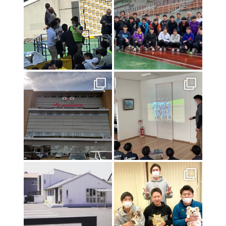
交通事故治療は《さかにし鍼灸接骨院》へ
2021年8月21日
お盆休みのお知らせ
2021年8月10日
インターハイ2021
2021年7月23日
東京オリンピック２０２０
2021年7月17日
初戦突破！！！
2021年7月9日
特別診療のお知らせ
2021年6月24日
関東高校陸上大会のトレーナー帯同に行ってきました❕
2021年6月18日
いよいよ開幕❗️
2021年4月16日
お子様連れの方へ