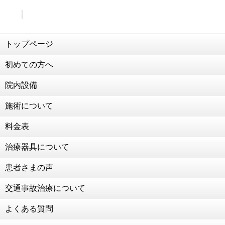
2021年3月5日
ダイエット企画再始動
2021年2月26日
交通事故治療 強化中！！！
トップページ
2021年2月25日
初めての方へ
こう見えて食べることが好きなんです笑
2021年2月19日
院内設備
交通事故治療 強化中！！！！
施術について
2021年2月2日
124年ぶりの節分
料金表
2021年1月22日
治療器具について
成人のお祝いをいただきました！
2021年1月13日
患者さまの声
お子様連れの患者様も大歓迎！
交通事故治療について
2021年1月4日
新年のご挨拶
よくある質問
2020年12月30日