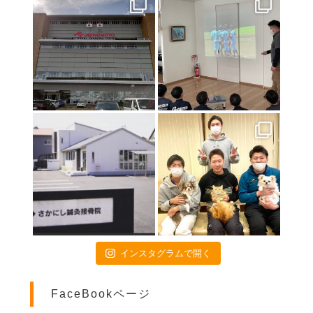
東京オリンピック２０２０
2021年7月17日
初戦突破！！！
2021年7月9日
特別診療のお知らせ
2021年6月24日
関東高校陸上大会のトレーナー帯同に行ってきました❕
2021年6月18日
いよいよ開幕❗️
2021年4月16日
お子様連れの方へ
2021年4月15日
画伯シリーズ part3
2021年4月9日
インスタグラムで開く
交通事故治療は当院にお任せください
2021年4月3日
FaceBookページ
患者様のご活躍(^O^)／