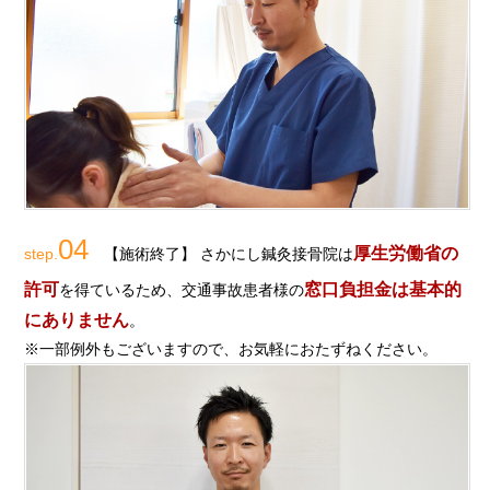
04
厚生労働省の
step.
【施術終了】 さかにし鍼灸接骨院は
許可
窓口負担金は基本的
を得ているため、交通事故患者様の
にありません
。
※一部例外もございますので、お気軽におたずねください。