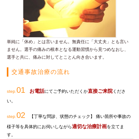
単純に「休め」とは言いません。無責任に「大丈夫」とも言い
ません。選手の痛みの根本となる運動習慣から見つめなおし、
選手と共に、痛みに対してとことん向き合います。
交通事故治療の流れ
01
お電話
直接ご来院
step.
にてご予約いただくか
くださ
い。
02
step.
【丁寧な問診、状態のチェック】 痛い箇所や事故の
適切な治療計画
様子等を具体的にお伺いしながら
を立てま
す。