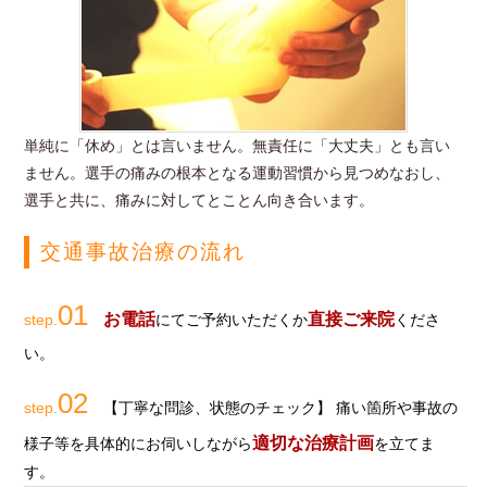
単純に「休め」とは言いません。無責任に「大丈夫」とも言い
ません。選手の痛みの根本となる運動習慣から見つめなおし、
選手と共に、痛みに対してとことん向き合います。
交通事故治療の流れ
01
お電話
直接ご来院
step.
にてご予約いただくか
くださ
い。
02
step.
【丁寧な問診、状態のチェック】 痛い箇所や事故の
適切な治療計画
様子等を具体的にお伺いしながら
を立てま
す。