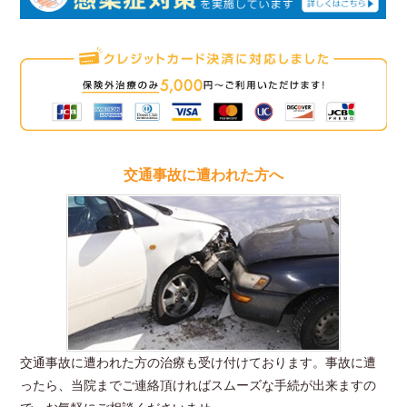
新
ク
交通事故に遭われた方へ
交通事故に遭われた方の治療も受け付けております。事故に遭
ったら、当院までご連絡頂ければスムーズな手続が出来ますの