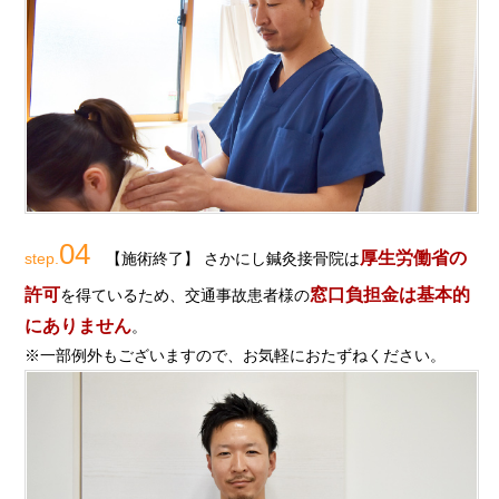
04
厚生労働省の
step.
【施術終了】 さかにし鍼灸接骨院は
許可
窓口負担金は基本的
を得ているため、交通事故患者様の
にありません
。
※一部例外もございますので、お気軽におたずねください。